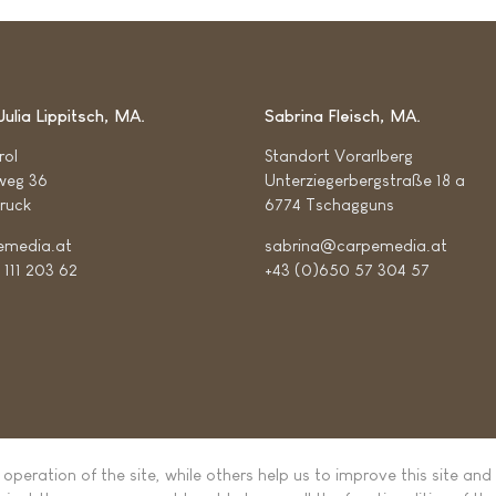
Julia Lippitsch, MA
Sabrina Fleisch, MA
rol
Standort Vorarlberg
weg 36
Unterziegerbergstraße 18 a
ruck
6774 Tschagguns
emedia.at
sabrina@carpemedia.at
 111 203 62
+43 (0)650 57 304 57
peration of the site, while others help us to improve this site and