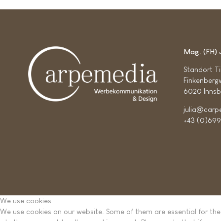
Mag. (FH) 
Standort Ti
Finkenberg
6020 Innsb
julia@carp
+43 (0)699
We use cookies
We use cookies on our website. Some of them are essential for the o